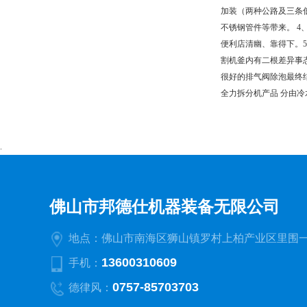
加装（两种公路及三条
不锈钢管件等带来。 
便利店清幽、靠得下。
割机釜内有二根差异事
很好的排气阀除泡最终
全力拆分机产品 分由
.
佛山市邦德仕机器装备无限公司
地点：佛山市南海区狮山镇罗村上柏产业区里围一
13600310609
手机：
0757-85703703
德律风：