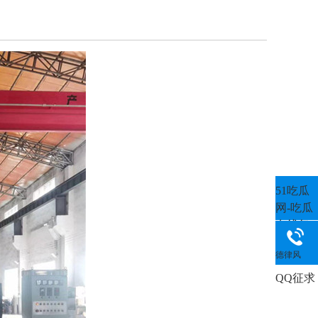
51吃瓜
网-吃瓜
在线每
日吃瓜:
德律风
QQ征求