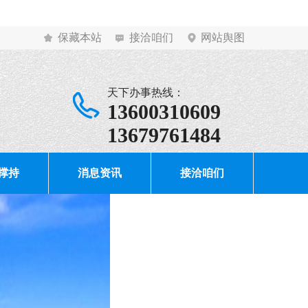
保藏本站
接洽咱们
网站舆图
天下办事热线：
13600310609
13679761484
撑持
消息资讯
接洽咱们