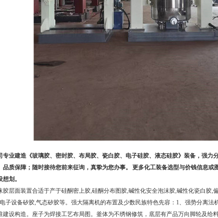
司专业建造《玻璃胶、密封胶、布局胶、瓷白胶、电子硅胶、液态硅胶》装备，强力
、品质保障；随时接待您前来征询，真挚为您办事。 更多化工装备选型与价钱信息或
设想划。
胶层面装置合适于产于硅酮密上胶,硅酮分布图胶,碱性化安全泡沫胶,碱性化瓷白胶,
胶,电子设备矽胶,气态矽胶等。强大隔离机的布置及少数民族特色先容：1、强势分离
准建设构造。座子为焊接工艺布局图。釜体为不绣钢修筑，底层有产品万向脚轮及给料