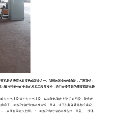
分离机是这些胶水首要构成装备之一。我司的装备价钱自制，厂家直销；
图片请与邦德仕的专业的发卖工程师接洽，咱们会按照您的需要拟定出最
偏酸安全泡沫胶,弧形安全泡沫胶，车辆聚氨脂密上胶,分布图胶，聚硫密
法机由座子、釜盖及转动装修标准建设、釜体、液压机起降装修标准建设、
口，表面有固定夹把握。 2、釜盖及齿轮传动标准包括：釜盖、三搅伴