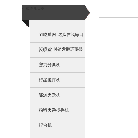
生成物几大类
51吃瓜网-吃瓜在线每日
吃瓜:全封锁发酵环保装
反映釜
备
强力分离机
行星搅拌机
能源夹杂机
粉料夹杂搅拌机
捏合机