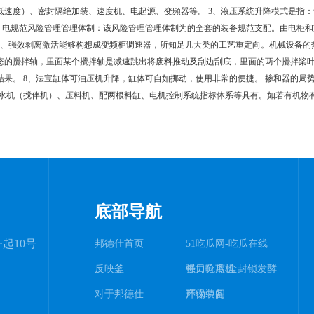
低速度）、密封隔绝加装、速度机、电起源、变頻器等。 3、液压系统升降模式是指
4、电规范风险管理管理体制：该风险管理管理体制为的全套的装备规范支配。由电柜
5、强效剥离激活能够构想成变频柜调速器，所知足几大类的工艺重定向。机械设备的
态的攪拌轴，里面某个攪拌轴是减速跳出将废料推动及刮边刮底，里面的两个攪拌桨叶
结果。 8、法宝缸体可油压机升降，缸体可自如挪动，使用非常的便捷。 掺和器的局
冷水机（搅伴机）、压料机、配两根料缸、电机控制系统指标体系等具有。如若有机物
底部导航
起10号
邦德仕首页
51吃瓜网-吃瓜在线
反映釜
每日吃瓜:全封锁发酵
强力分离机
对于邦德仕
环保装备
产物中间