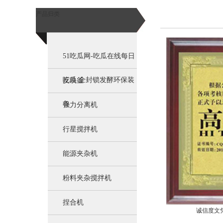
产品归类
51吃瓜网-吃瓜在线每日
吃瓜:全封锁发酵环保装
反映釜
备
强力分离机
行星搅拌机
能源夹杂机
粉料夹杂搅拌机
捏合机
诚信度文