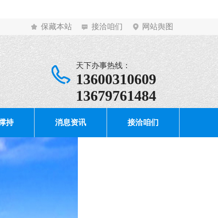
保藏本站
接洽咱们
网站舆图
天下办事热线：
13600310609
13679761484
撑持
消息资讯
接洽咱们