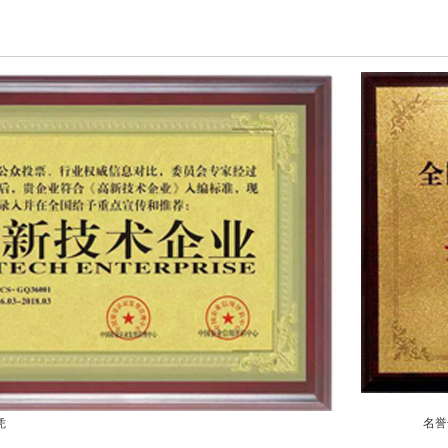
凭
名誉合格