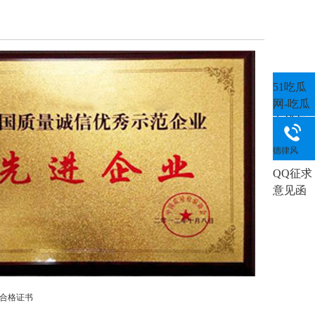
51吃瓜
网-吃瓜
在线每
日吃瓜:
德律风
QQ征求
意见函
证书