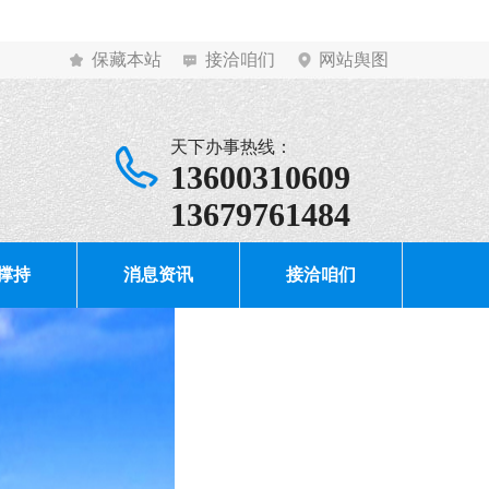
保藏本站
接洽咱们
网站舆图
天下办事热线：
13600310609
13679761484
撑持
消息资讯
接洽咱们