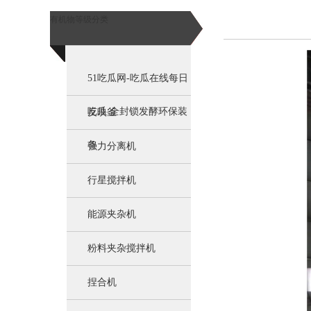
有机物等级分类
51吃瓜网-吃瓜在线每日
吃瓜:全封锁发酵环保装
反映釜
备
强力分离机
行星搅拌机
能源夹杂机
粉料夹杂搅拌机
捏合机