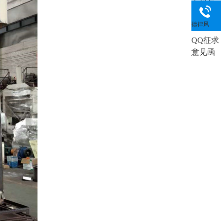
在线每
日吃瓜:
德律风
QQ征求
意见函